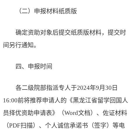
（二）申报材料纸质版
确定资助对象后提交纸质版材料，提交时
间另行通知。
四、申报时间
各二级院部
指派
专人于
2024
年
9
月
30
日
16:00
前
将推荐申请人的《黑龙江省留学回国人
员择优资助申请表》
（
Word
文档
）
、佐证材料
（
PDF
扫描
）、
个人诚信承诺书（签字）
等
电