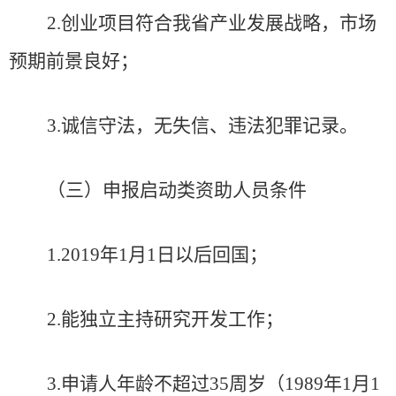
2
.
创业项目符合我省产业发展战略，市场
预期前景良好；
3
.
诚信守法，无失信、违法犯罪记录。
（三）申报启动类资助人员条件
1
.2019
年
1
月
1
日以后回国；
2
.
能独立主持研究开发工作；
3
.
申请人年龄不超过
35
周岁（
1989
年
1
月
1