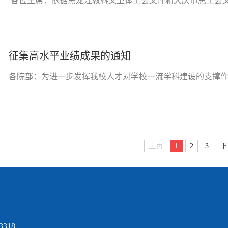
各位主席：依据黑龙江教科文卫体工会文件和大庆市总工会文件通
征集高水平业绩成果的通知
各院部：为进一步发挥我校人才对学校一流学科建设的支撑作用
上页
1
2
3
下
318